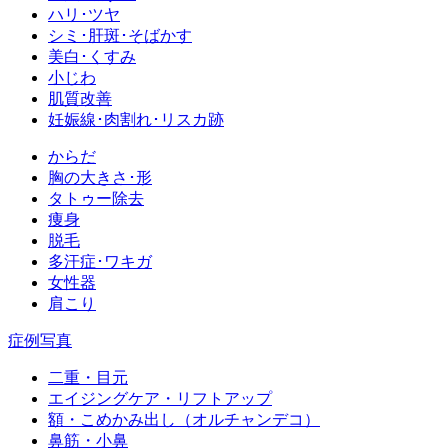
ハリ･ツヤ
シミ･肝斑･そばかす
美白･くすみ
小じわ
肌質改善
妊娠線･肉割れ･リスカ跡
からだ
胸の大きさ･形
タトゥー除去
痩身
脱毛
多汗症･ワキガ
女性器
肩こり
症例写真
二重・目元
エイジングケア・リフトアップ
額・こめかみ出し（オルチャンデコ）
鼻筋・小鼻