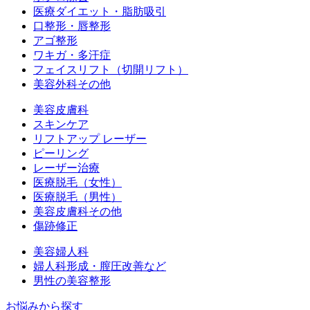
医療ダイエット・脂肪吸引
口整形・唇整形
アゴ整形
ワキガ・多汗症
フェイスリフト（切開リフト）
美容外科その他
美容皮膚科
スキンケア
リフトアップ レーザー
ピーリング
レーザー治療
医療脱毛（女性）
医療脱毛（男性）
美容皮膚科その他
傷跡修正
美容婦人科
婦人科形成・膣圧改善など
男性の美容整形
お悩みから探す