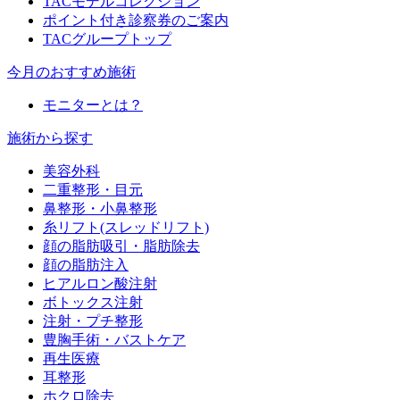
TACモデルコレクション
ポイント付き診察券のご案内
TACグループトップ
今月のおすすめ施術
モニターとは？
施術から探す
美容外科
二重整形・目元
鼻整形・小鼻整形
糸リフト(スレッドリフト)
顔の脂肪吸引・脂肪除去
顔の脂肪注入
ヒアルロン酸注射
ボトックス注射
注射・プチ整形
豊胸手術・バストケア
再生医療
耳整形
ホクロ除去