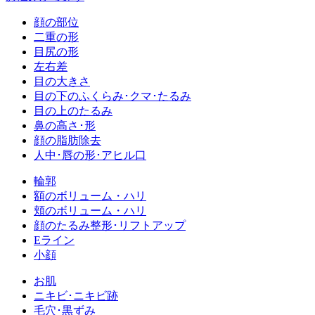
顔の部位
二重の形
目尻の形
左右差
目の大きさ
目の下のふくらみ･クマ･たるみ
目の上のたるみ
鼻の高さ･形
顔の脂肪除去
人中･唇の形･アヒル口
輪郭
額のボリューム・ハリ
頬のボリューム・ハリ
顔のたるみ整形･リフトアップ
Eライン
小顔
お肌
ニキビ･ニキビ跡
毛穴･黒ずみ