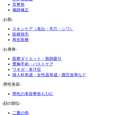
耳整形
傷跡修正
-お肌-
スキンケア（美白・毛穴・シワ）
医療脱毛
再生医療
-お身体-
医療ダイエット・脂肪吸引
豊胸手術・バストケア
ワキガ・多汗症
婦人科形成・女性器形成・膣圧改善など
-男性美容-
男性の美容整形もTAC
-顔の部位-
二重の形