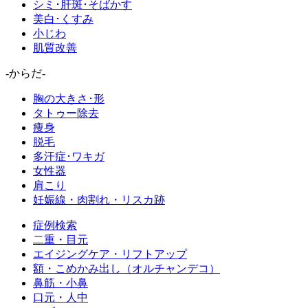
シミ･肝斑･そばかす
美白･くすみ
小じわ
肌質改善
-からだ-
胸の大きさ･形
タトゥー除去
痩身
脱毛
多汗症･ワキガ
女性器
肩こり
妊娠線・肉割れ・リスカ跡
症例検索
二重・目元
エイジングケア・リフトアップ
額・こめかみ出し（オルチャンデコ）
鼻筋・小鼻
口元・人中