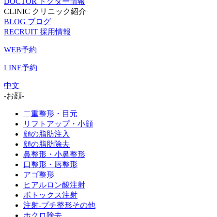
DOCTOR
ドクター情報
CLINIC
クリニック紹介
BLOG
ブログ
RECRUIT
採用情報
WEB予約
LINE予約
中文
-お顔-
二重整形・目元
リフトアップ・小顔
顔の脂肪注入
顔の脂肪除去
鼻整形・小鼻整形
口整形・唇整形
アゴ整形
ヒアルロン酸注射
ボトックス注射
注射-プチ整形その他
ホクロ除去