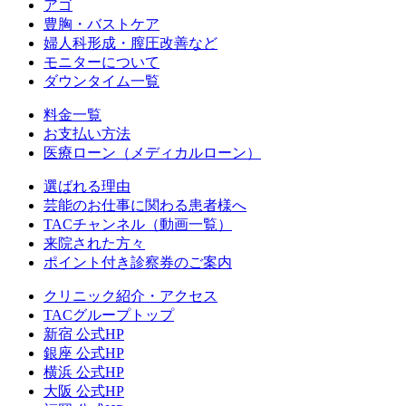
アゴ
豊胸・バストケア
婦人科形成・膣圧改善など
モニターについて
ダウンタイム一覧
料金一覧
お支払い方法
医療ローン（メディカルローン）
選ばれる理由
芸能のお仕事に関わる患者様へ
TACチャンネル（動画一覧）
来院された方々
ポイント付き診察券のご案内
クリニック紹介・アクセス
TACグループトップ
新宿 公式HP
銀座 公式HP
横浜 公式HP
大阪 公式HP