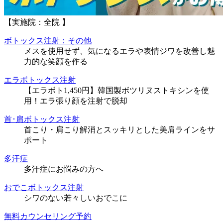
【実施院：全院 】
ボトックス注射：その他
メスを使用せず、気になるエラや表情ジワを改善し魅
力的な笑顔を作る
エラボトックス注射
【エラボト1,450円】韓国製ボツリヌストキシンを使
用！エラ張り顔を注射で脱却
首･肩ボトックス注射
首こり・肩こり解消とスッキリとした美肩ラインをサ
ポート
多汗症
多汗症にお悩みの方へ
おでこボトックス注射
シワのない若々しいおでこに
無料カウンセリング予約