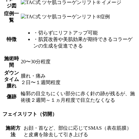
ジ図
症例一
覧
・切らずにリフトアップ可能
特徴
・肌質改善や美肌効果が期待できるコラーゲ
ンの生成を促進できる
施術時
20〜30分程度
間
ダウン
腫れ・痛み
タイム
２日〜１週間程度
腫れ
輪郭の目立ちにくい部分に赤く針の跡が残るが、施
傷跡
術後２週間～１ヵ月程度で目立たなくなる
フェイスリフト（切開）
施術方
お顔・首など、部位に応じてSMAS（表在筋膜）
法
と皮膚を除去して引き上げる