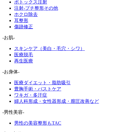
ボトックス注射
注射-プチ整形その他
ホクロ除去
耳整形
傷跡修正
-お肌-
スキンケア（美白・毛穴・シワ）
医療脱毛
再生医療
-お身体-
医療ダイエット・脂肪吸引
豊胸手術・バストケア
ワキガ・多汗症
婦人科形成・女性器形成・膣圧改善など
-男性美容-
男性の美容整形もTAC