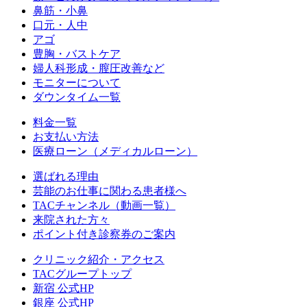
鼻筋・小鼻
口元・人中
アゴ
豊胸・バストケア
婦人科形成・膣圧改善など
モニターについて
ダウンタイム一覧
料金一覧
お支払い方法
医療ローン（メディカルローン）
選ばれる理由
芸能のお仕事に関わる患者様へ
TACチャンネル（動画一覧）
来院された方々
ポイント付き診察券のご案内
クリニック紹介・アクセス
TACグループトップ
新宿 公式HP
銀座 公式HP