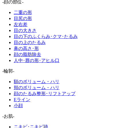
-顔の部位-
二重の形
目尻の形
左右差
目の大きさ
目の下のふくらみ･クマ･たるみ
目の上のたるみ
鼻の高さ･形
顔の脂肪除去
人中･唇の形･アヒル口
-輪郭-
額のボリューム・ハリ
頬のボリューム・ハリ
顔のたるみ整形･リフトアップ
Eライン
小顔
-お肌-
ニキビ･ニキビ跡