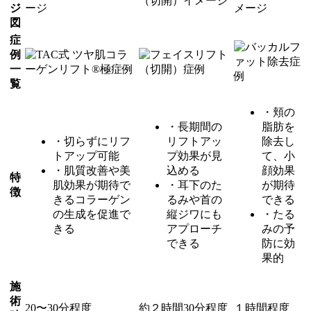
ジ
図
症
例
一
覧
・頬の
・長期間の
脂肪を
・切らずにリフ
リフトアッ
除去し
トアップ可能
プ効果が見
て、小
・肌質改善や美
込める
顔効果
特
肌効果が期待で
・耳下のた
が期待
徴
きるコラーゲン
るみや首の
できる
の生成を促進で
縦ジワにも
・たる
きる
アプローチ
みの予
できる
防に効
果的
施
術
20〜30分程度
約２時間30分程度
１時間程度