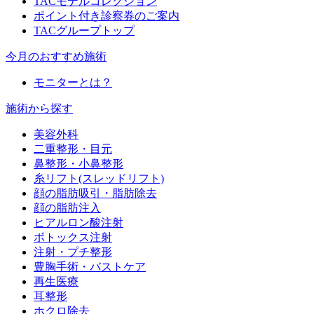
TACモデルコレクション
ポイント付き診察券のご案内
TACグループトップ
今月のおすすめ施術
モニターとは？
施術から探す
美容外科
二重整形・目元
鼻整形・小鼻整形
糸リフト(スレッドリフト)
顔の脂肪吸引・脂肪除去
顔の脂肪注入
ヒアルロン酸注射
ボトックス注射
注射・プチ整形
豊胸手術・バストケア
再生医療
耳整形
ホクロ除去