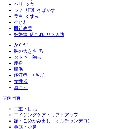
ハリ･ツヤ
シミ･肝斑･そばかす
美白･くすみ
小じわ
肌質改善
妊娠線･肉割れ･リスカ跡
からだ
胸の大きさ･形
タトゥー除去
痩身
脱毛
多汗症･ワキガ
女性器
肩こり
症例写真
二重・目元
エイジングケア・リフトアップ
額・こめかみ出し（オルチャンデコ）
鼻筋・小鼻