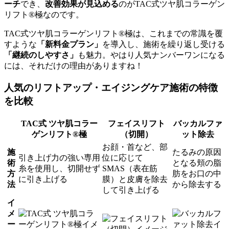
ーチ
でき、
改善効果が見込める
のがTAC式ツヤ肌コラーゲン
リフト®極なのです。
TAC式ツヤ肌コラーゲンリフト®極は、これまでの常識を覆
すような
「新料金プラン」
を導入し、施術を繰り返し受ける
「継続のしやすさ」
も魅力。やはり人気ナンバーワンになる
には、それだけの理由がありますね！
人気のリフトアップ・エイジングケア施術の特徴
を比較
TAC式 ツヤ肌コラー
フェイスリフト
バッカルファ
ゲンリフト®極
（切開）
ット除去
お顔・首など、部
施
たるみの原因
引き上げ力の強い専用
位に応じて
術
となる頬の脂
糸を使用し、切開せず
SMAS（表在筋
方
肪をお口の中
に引き上げる
膜）と皮膚を除去
法
から除去する
して引き上げる
イ
メ
ー