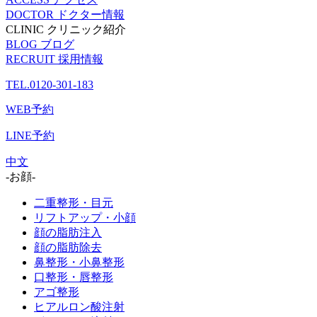
DOCTOR
ドクター情報
CLINIC
クリニック紹介
BLOG
ブログ
RECRUIT
採用情報
TEL.0120-301-183
WEB予約
LINE予約
中文
-お顔-
二重整形・目元
リフトアップ・小顔
顔の脂肪注入
顔の脂肪除去
鼻整形・小鼻整形
口整形・唇整形
アゴ整形
ヒアルロン酸注射