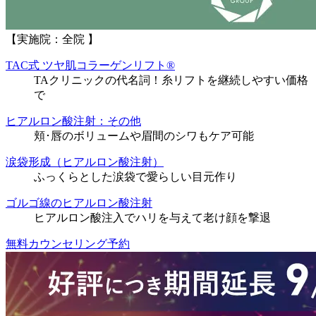
【実施院：全院 】
TAC式 ツヤ肌コラーゲンリフト®
TAクリニックの代名詞！糸リフトを継続しやすい価格
で
ヒアルロン酸注射：その他
頬･唇のボリュームや眉間のシワもケア可能
涙袋形成（ヒアルロン酸注射）
ふっくらとした涙袋で愛らしい目元作り
ゴルゴ線のヒアルロン酸注射
ヒアルロン酸注入でハリを与えて老け顔を撃退
無料カウンセリング予約