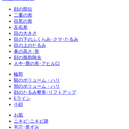
顔の部位
二重の形
目尻の形
左右差
目の大きさ
目の下のふくらみ･クマ･たるみ
目の上のたるみ
鼻の高さ･形
顔の脂肪除去
人中･唇の形･アヒル口
輪郭
額のボリューム・ハリ
頬のボリューム・ハリ
顔のたるみ整形･リフトアップ
Eライン
小顔
お肌
ニキビ･ニキビ跡
毛穴･黒ずみ