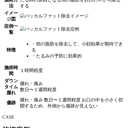
法
する
イメー
ジ図
症例一
覧
・頬の脂肪を除去して、小顔効果が期待でき
特徴
る
・たるみの予防に効果的
施術時
１時間程度
間
ダウン
腫れ・痛み
タイム
数日〜１週間程度
腫れ
腫れ・痛み 数日〜１週間程度 お口の中を小さく切
傷跡
開するため、外側から傷跡が見えない
CASE