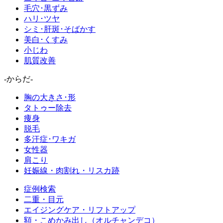
毛穴･黒ずみ
ハリ･ツヤ
シミ･肝斑･そばかす
美白･くすみ
小じわ
肌質改善
-からだ-
胸の大きさ･形
タトゥー除去
痩身
脱毛
多汗症･ワキガ
女性器
肩こり
妊娠線・肉割れ・リスカ跡
症例検索
二重・目元
エイジングケア・リフトアップ
額・こめかみ出し（オルチャンデコ）