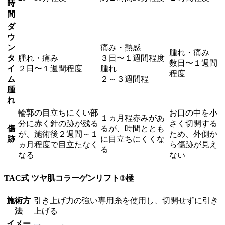
時
間
ダ
ウ
ン
痛み・熱感
腫れ・痛み
タ
腫れ・痛み
３日〜１週間程度
数日〜１週間
イ
２日〜１週間程度
腫れ
程度
ム
２～３週間程
腫
れ
輪郭の目立ちにくい部
お口の中を小
１ヵ月程赤みがあ
分に赤く針の跡が残る
さく切開する
傷
るが、時間ととも
が、施術後２週間～１
ため、外側か
跡
に目立ちにくくな
ヵ月程度で目立たなく
ら傷跡が見え
る
なる
ない
TAC式 ツヤ肌コラーゲンリフト®極
施術方
引き上げ力の強い専用糸を使用し、切開せずに引き
法
上げる
イメー