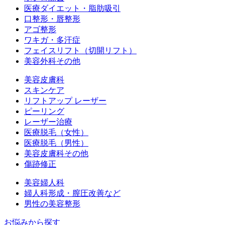
医療ダイエット・脂肪吸引
口整形・唇整形
アゴ整形
ワキガ・多汗症
フェイスリフト（切開リフト）
美容外科その他
美容皮膚科
スキンケア
リフトアップ レーザー
ピーリング
レーザー治療
医療脱毛（女性）
医療脱毛（男性）
美容皮膚科その他
傷跡修正
美容婦人科
婦人科形成・膣圧改善など
男性の美容整形
お悩みから探す