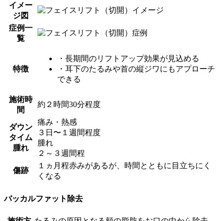
イメー
ジ図
症例一
覧
・長期間のリフトアップ効果が見込める
特徴
・耳下のたるみや首の縦ジワにもアプローチ
できる
施術時
約２時間30分程度
間
痛み・熱感
ダウン
３日〜１週間程度
タイム
腫れ
腫れ
２～３週間程
１ヵ月程赤みがあるが、時間とともに目立ちにく
傷跡
くなる
バッカルファット除去
施術方
たるみの原因となる頬の脂肪をお口の中から除去